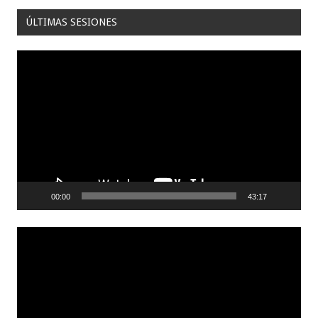
ÚLTIMAS SESIONES
Reproductor
de
video
00:00
43:17
Reproductor
de
video