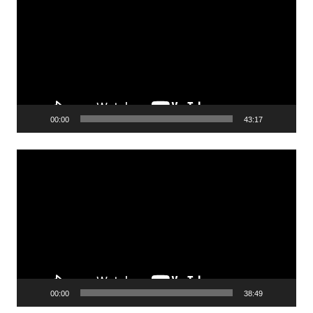
video
00:00
43:17
Reproductor
de
video
00:00
38:49