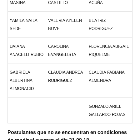
MASINA
CASTILLO
ACUÑA
YAMILA NAILA
VALERIA AYELEN
BEATRIZ
SEDE
BOVE
RODRIGUEZ
DAIANA
CAROLINA
FLORENCIA ABIGAIL
ANACELLI RUBIO
EVANGELISTA
RIQUELME
GABRIELA
CLAUDIA ANDREA
CLAUDIA FABIANA
ALBERTINA
RODRIGUEZ
ALMENDRA
ALMONACID
GONZALO ARIEL
GALLARDO ROJAS
Postulantes que no se encuentran en condiciones