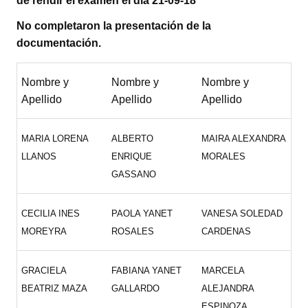
de rendir el examen el día 21-09-18
No completaron la presentación de la
documentación.
Nombre y
Nombre y
Nombre y
Apellido
Apellido
Apellido
MARIA LORENA
ALBERTO
MAIRA ALEXANDRA
LLANOS
ENRIQUE
MORALES
GASSANO
CECILIA INES
PAOLA YANET
VANESA SOLEDAD
MOREYRA
ROSALES
CARDENAS
GRACIELA
FABIANA YANET
MARCELA
BEATRIZ MAZA
GALLARDO
ALEJANDRA
ESPINOZA