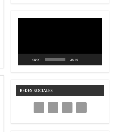
Reproductor
de
video
00:00
38:49
REDES SOCIALES