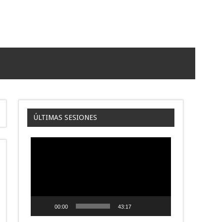
ÚLTIMAS SESIONES
Reproductor
de
video
00:00
43:17