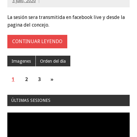
3 julio, 2020
La sesión sera transmitida en facebook live y desde la
pagina del concejo.
CONTINUAR LEYENDO
Imagenes
Orden del día
1
2
3
»
ÚLTIMAS SESIONES
Reproductor
de
video