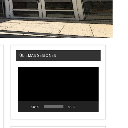
ÚLTIMAS SESIONES
Reproductor
de
video
00:00
43:17