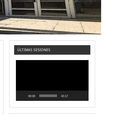
ÚLTIMAS SESIONES
Reproductor
de
video
00:00
43:17