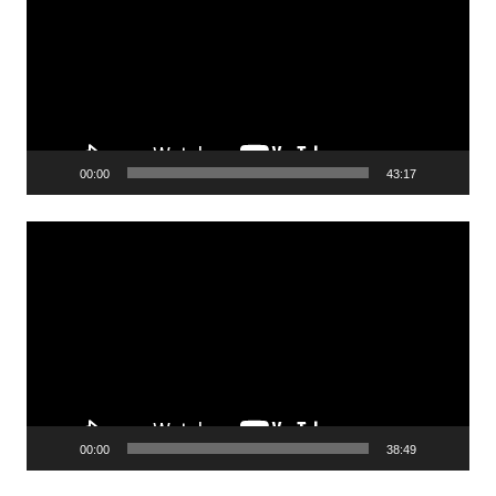
00:00
43:17
Reproductor
de
video
00:00
38:49