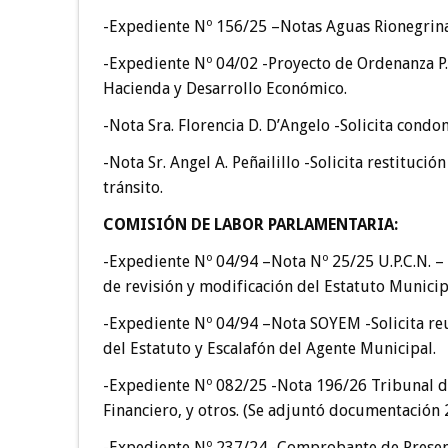
-Expediente Nº 156/25 –Notas Aguas Rionegrinas 
-Expediente Nº 04/02 -Proyecto de Ordenanza P.E
Hacienda y Desarrollo Económico.
-Nota Sra. Florencia D. D’Angelo -Solicita cond
-Nota Sr. Angel A. Peñailillo -Solicita restituc
tránsito.
COMISIÓN DE LABOR PARLAMENTARIA
:
-Expediente Nº 04/94 –Nota Nº 25/25 U.P.C.N. – 
de revisión y modificación del Estatuto Municip
-Expediente Nº 04/94 –Nota SOYEM -Solicita reu
del Estatuto y Escalafón del Agente Municipal.
-Expediente Nº 082/25 -Nota 196/26 Tribunal d
Financiero, y otros. (Se adjuntó documentación 
-Expediente Nº 237/24 -Comprobante de Presen