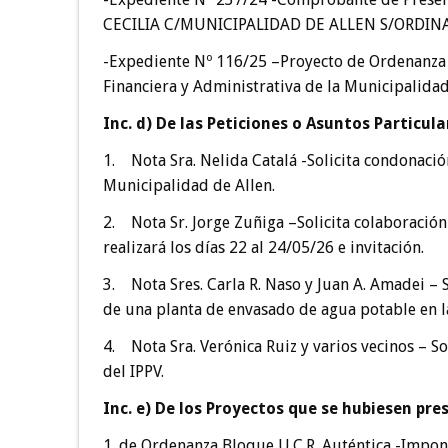
CECILIA C/MUNICIPALIDAD DE ALLEN S/ORDIN
-Expediente Nº 116/25 –Proyecto de Ordenanza 
Financiera y Administrativa de la Municipalidad
Inc. d) De las Peticiones o Asuntos Particul
1. Nota Sra. Nelida Catalá -Solicita condonació
Municipalidad de Allen.
2. Nota Sr. Jorge Zuñiga –Solicita colaboració
realizará los días 22 al 24/05/26 e invitación.
3. Nota Sres. Carla R. Naso y Juan A. Amadei – S
de una planta de envasado de agua potable en l
4. Nota Sra. Verónica Ruiz y varios vecinos – S
del IPPV.
Inc. e) De los Proyectos que se hubiesen pre
1. de Ordenanza Bloque U.C.R. Auténtica -Impone 