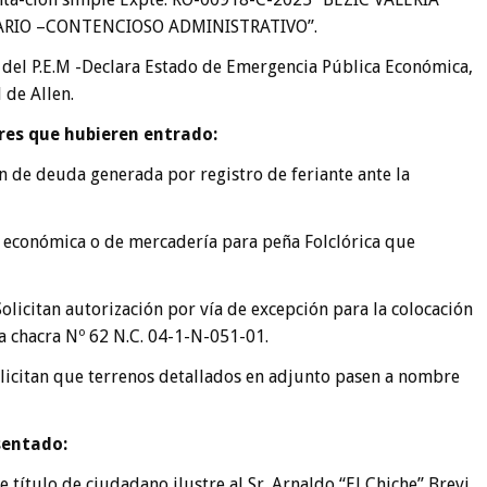
ARIO –CONTENCIOSO ADMINISTRATIVO”.
del P.E.M -Declara Estado de Emergencia Pública Económica,
 de Allen.
ares que
hubieren entrado:
n de deuda generada por registro de feriante ante la
n económica o de mercadería para peña Folclórica que
olicitan autorización por vía de excepción para la colocación
a chacra Nº 62 N.C. 04-1-N-051-01.
olicitan que terrenos detallados en adjunto pasen a nombre
sentado:
título de ciudadano ilustre al Sr. Arnaldo “El Chiche” Brevi.