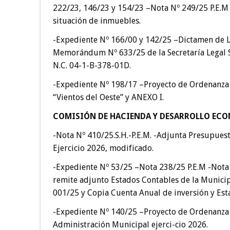
222/23, 146/23 y 154/23 –Nota Nº 249/25 P.E.M 
situación de inmuebles.
-Expediente Nº 166/00 y 142/25 –Dictamen de L
Memorándum Nº 633/25 de la Secretaría Legal S
N.C. 04-1-B-378-01D.
-Expediente Nº 198/17 –Proyecto de Ordenanza
“Vientos del Oeste” y ANEXO I.
COMISIÓN DE HACIENDA Y DESARROLLO EC
-Nota Nº 410/25.S.H.-P.E.M. -Adjunta Presupues
Ejercicio 2026, modificado.
-Expediente Nº 53/25 –Nota 238/25 P.E.M -Nota 
remite adjunto Estados Contables de la Municipa
001/25 y Copia Cuenta Anual de inversión y Est
-Expediente Nº 140/25 –Proyecto de Ordenanza P
Administración Municipal ejerci-cio 2026.