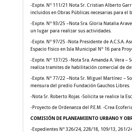
-Expte. Nº 111/21 Nota Sr. Cristian Alberto Garr
incluidos en Obras Públicas necesarias para el 
-Expte. Nº 93/25 –Nota Sra. Gloria Natalia Arave
un lugar para realizar sus actividades.
-Expte. Nº 97/25 -Nota Presidente de A.C.S.A. Aso
Espacio físico en Isla Municipal Nº 16 para Pro
-Expte. Nº 137/25 -Nota Sra. Amanda A. Vera – S
realiza tramites de habilitación comercial de de
-Expte. Nº 77/22 –Nota Sr. Miguel Martínez – Sol
mensura del predio Fundación Gauchos Libres.
-Nota Sr. Roberto Rojas -Solicita se realice la E
-Proyecto de Ordenanza del P.E.M. -Crea Ecoferi
COMISIÓN DE PLANEAMIENTO URBANO Y OBR
-Expedientes Nº 326/24, 228/18, 109/13, 261/24