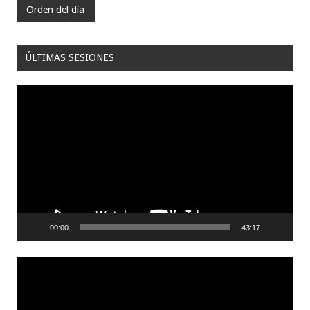
Orden del día
ÚLTIMAS SESIONES
Reproductor
de
video
00:00
43:17
Reproductor
de
video