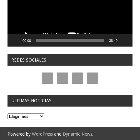
00:00
38:49
REDES SOCIALES
ÚLTIMAS NOTICIAS
Ú
l
t
i
Powered by
WordPress
and
Dynamic News
.
m